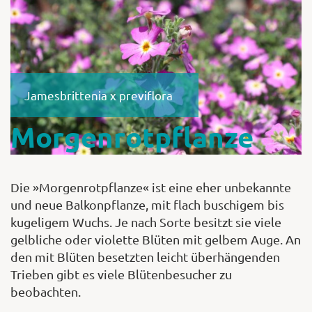
Shop
Jamesbrittenia x previflora
Abonnent
Morgenrotpflanze
Die »Morgenrotpflanze« ist eine eher unbekannte
und neue Balkonpflanze, mit flach buschigem bis
kugeligem Wuchs. Je nach Sorte besitzt sie viele
gelbliche oder violette Blüten mit gelbem Auge. An
den mit Blüten besetzten leicht überhängenden
Trieben gibt es viele Blütenbesucher zu
beobachten.