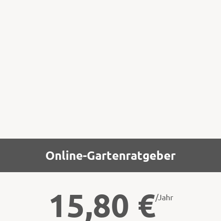
nämlich der Laubholz-, Tannen- und Föhren-
Rasse, sowie die Rotbeerige Mistel (
Viscum
crucialtum
). Diese kommt aber nur auf der
iberischen Halbinsel, in Marokko und in
Ländern Vorderasiens sowie als Neophyt in
Italien vor.
Online-Gartenratgeber
15,80
€
/Jahr