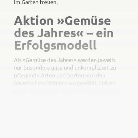
im Garten freuen.
Aktion »Gemüse
des Jahres« – ein
Erfolgsmodell
Als »Gemüse des Jahres« werden jeweils
nur besonders gute und unkompliziert zu
pflegende Arten und Sorten von den
bayerischen Gärtnern ausgewählt. Haben
diese sich bewährt, spricht nichts dagegen,
sie jedes Jahr wieder zu pflanzen.
Alles Wissenswerte über das aktuelle und
die früheren »Gemüse des Jahres« mit
Informationen zu Anbau und Rezepten gibt
es unter www.gemuese-des-jahres.de.