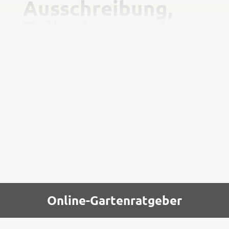
Ausschreibung,
Teilnahme und
Anmeldung
Die Ausschreibung auf Kreisebene erfolgt
über den zuständigen Kreisverband.
Teilnahmeberechtigt sind alle Obst- und
Gartenbauvereine.
Online-Gartenratgeber