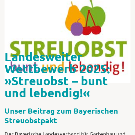
Shop
Abonnent
Landesweiter
Wettbewerb 2025:
»Streuobst – bunt
und lebendig!«
Unser Beitrag zum Bayerischen
Streuobstpakt
Der Bayerische Landesverband für Gartenbau und