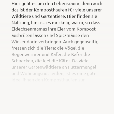
Hier geht es um den Lebensraum, denn auch
das ist der Komposthaufen für viele unserer
Wildtiere und Gartentiere. Hier finden sie
Nahrung, hier ist es muckelig warm, so dass
Eidechsenmamas ihre Eier vom Kompost
ausbrüten lassen und Spitzmäuse den
Winter darin verbringen. Auch gegenseitig
fressen sich die Tiere: die Vögel die
Regenwürmer und Käfer, die Käfer die
Schnecken, die Igel die Käfer. Da viele
unserer Gartenwildtiere an Futtermangel
und Wohnungsnot leiden, ist es eine gute
Idee, ihnen den Komposthaufen zur
Verfügung zu stellen. Vor allem im Winter.
Dazu sollte es kein geschlossener
Schnellkomposter sein, sondern eine offene
Kompostmiete, ein Drahtbehältnis oder
Latten-Komposter, mindestens 1 m breit,