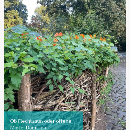
Shop
Abonnent
Ob Flechtzaun oder offene
Miete: Damit ein