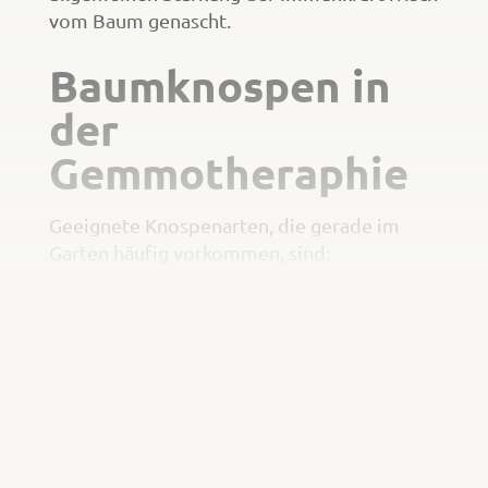
vom Baum genascht.
Baumknospen in
der
Gemmotheraphie
Geeignete Knospenarten, die gerade im
Garten häufig vorkommen, sind:
Hängebirke (Betula pendula) – sie regt
den Stoffwechsel an, ist
antientzündlich und Favoritin der
Frühjahrskur (4 bis 6 Wochen mehrere
Sprühstöße am Tag). Sehr gut in
Kombination mit Schwarzer
Johannisbeere als Hausmittel,