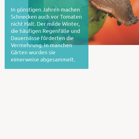
In günstigen Jahren machen
Schnecken auch vor Tomaten
nicht Halt. Der milde Winter,
die häufigen Regenfälle und
Dauernässe förderten die
Vermehrung. In manchen
Gärten wurden sie
eimerweise abgesammelt.