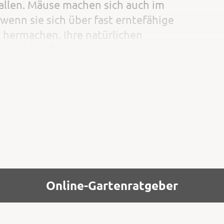
allen. Mäuse machen sich auch im
enn sie sich über fast erntefähige
 hermachen. Ihre natürlichen
e und Greifvögeln) sind die
diese lassen sie sich durch
 Aktivitäten wie
Online-Gartenratgeber