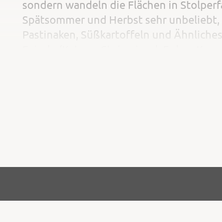
sondern wandeln die Flächen in Stolperf
Spätsommer und Herbst sehr unbeliebt, w
Pastinaken, Süßkartoffeln und Ähnliches
Feinde (Katzen, Steinwiesel, Eulen, Kauz
gleichen wie die der Wühlmäuse und wie 
ständige Störungen (Gerüche, Geräusche,
Bodenbearbeitung, Spiel,