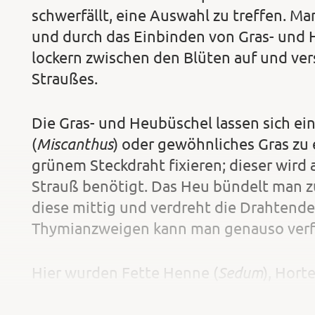
schwerfällt, eine Auswahl zu treffen. Ma
und durch das Einbinden von Gras- und H
lockern zwischen den Blüten auf und ver
Straußes.
Die Gras- und Heubüschel lassen sich ein
Miscanthus
(
) oder gewöhnliches Gras zu 
grünem Steckdraht fixieren; dieser wird 
Strauß benötigt. Das Heu bündelt man z
diese mittig und verdreht die Drahtenden
Thymianzweigen kann man genauso verf
Sedum
Hier wurden Fette Henne (
), Hort
mit den vorbereiteten Gras- und Heubünd
den Pflanzenstielen vor dem Binden ab d