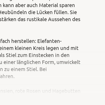
n kann aber auch Material sparen
eubündeln die Lücken füllen. Sie
stärken das rustikale Aussehen des
fach herstellen: Elefanten-
einem kleinen Kreis legen und mit
als Stiel zum Einstecken in den
u einer länglichen Form, umwickelt
 zu einem Stiel. Bei
ahren.
ensien, rote Rosen und Hagebutten
eln verwendet. Alle Blätter an
er Mitte abstreifen, Rosen und