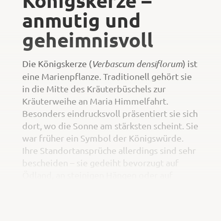
anmutig und
geheimnisvoll
Die Königskerze (
Verbascum densiflorum
) ist
eine Marienpflanze. Traditionell gehört sie
in die Mitte des Kräuterbüschels zur
Kräuterweihe an Maria Himmelfahrt.
Besonders eindrucksvoll präsentiert sie sich
dort, wo die Sonne am stärksten scheint. Sie
war früher ein Symbol der Königswürde.
Ihre Standortansprüche allerdings sind sehr
bescheiden – sie gedeiht bevorzugt auf
Ödland, an steinigen Hängen oder auf
Schutthalden.
Der Same kann im Herbst direkt ins Freie
ausgesät werden. Im Jahr darauf erscheinen