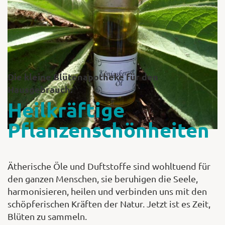
Shop
Abonnent
Die kleine Blütenapotheke für den
Hausgebrauch:
Heilkräftige
Pflanzenschönheiten
Ätherische Öle und Duftstoffe sind wohltuend für
den ganzen Menschen, sie beruhigen die Seele,
harmonisieren, heilen und verbinden uns mit den
schöpferischen Kräften der Natur. Jetzt ist es Zeit,
Blüten zu sammeln.