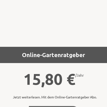
Blattrosetten, die sich erst im zweiten Jahr
zu Blütenkerzen mit einer stattlichen Höhe
bis zu 2 m auswachsen.
Online-Gartenratgeber
15,80
€
/Jahr
Jetzt weiterlesen. Mit dem Online-Gartenratgeber Abo.