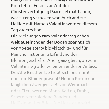
Rom lebte. Er soll zur Zeit der
Christenverfolgung Paare getraut haben,
was streng verboten war. Auch andere
Heilige mit Namen Valentin werden diesem
Tag zugerechnet.
Die Meinungen zum Valentinstag gehen
weit auseinander, der Bogen spannt sich
von »begeistert« bis »kitschig«, und für
Manchen ist er eine Erfindung der
Blumengeschäfte. Aber ganz gleich, ob zum
Valentinstag oder zu einem anderen Anlass:
Der/die Beschenkte freut sich bestimmt
über ein Blumenpräsent! Neben Rosen und
länglichen Zweigen, z. B. von Weihrauch
oder Efeu, werden Moos, Karton, Draht,
Schere, verschiedene Bänder und
Heißkleber benötigt. Die Herzform wird
frei Hand gezeichnet und sollte eine