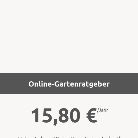
längliche Form haben, die zweimal
ausgeschnitten wird (unten). Vor dem
Zusammenkleben der Herzen mit
Heißkleber eine Drahtschlaufe einlegen.
Online-Gartenratgeber
15,80
€
/Jahr
Jetzt weiterlesen. Mit dem Online-Gartenratgeber Abo.