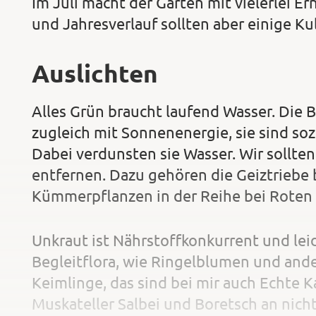
Im Juli macht der Garten mit vielerlei Er
und Jahresverlauf sollten aber einige K
Auslichten
Alles Grün braucht laufend Wasser. Die 
zugleich mit Sonnenenergie, sie sind soz
Dabei verdunsten sie Wasser. Wir sollten
entfernen. Dazu gehören die Geiztriebe 
Kümmerpflanzen in der Reihe bei Roten
Unkraut ist Nährstoffkonkurrent und lei
Begleitflora, wie Ringelblumen und ande
Keimlinge, das sind bei mir auch Echte K
Muskateller Salbei und Boretsch an nicht