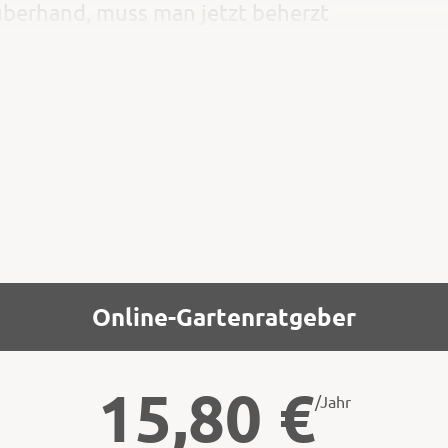
überhand, muss man jetzt beherzt
ände dieser bei Insekten beliebten
und Pollen.
Online-Gartenratgeber
15,80
€
/Jahr