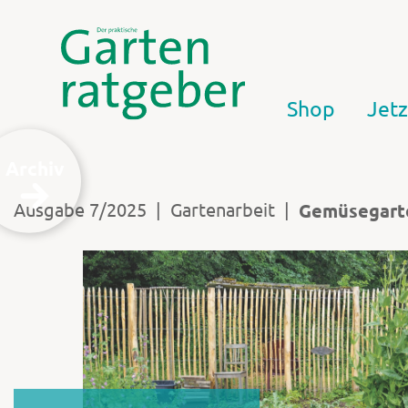
Shop
Jetz
Archiv
|
|
Ausgabe 7/2025
Gartenarbeit
Gemüsegart