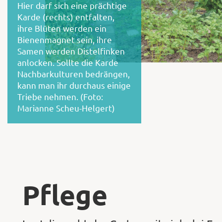
Hier darf sich eine prächtige
Karde (rechts) entfalten,
ihre Blüten werden ein
Bienenmagnet sein, ihre
Samen werden Distelfinken
anlocken. Sollte die Karde
Nachbarkulturen bedrängen,
kann man ihr durchaus einige
Triebe nehmen. (Foto:
Marianne Scheu-Helgert)
Pflege