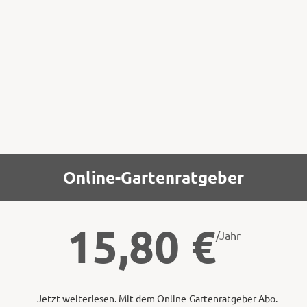
Umgraben kann in Gärten mit schweren
Böden immer noch vorteilhaft sein. Ich
grabe die drei, vier Beete um,
Online-Gartenratgeber
15,80
€
/Jahr
Jetzt weiterlesen. Mit dem Online-Gartenratgeber Abo.