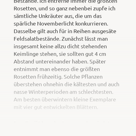
Bestände. Ich entferne immer die größten
Rosetten, und so ganz nebenbei zupfe ich
sämtliche Unkräuter aus, die um das
spärliche Novemberlicht konkurrieren.
Dasselbe gilt auch für in Reihen ausgesäte
Feldsalatbestände. Zunächst lässt man
insgesamt keine allzu dicht stehenden
Keimlinge stehen, sie sollten gut 4 cm
Abstand untereinander haben. Später
entnimmt man ebenso die größten
Rosetten frühzeitig. Solche Pflanzen
überstehen ohnehin die kältesten und auch
nasse Winterperioden am schlechtesten.
Am besten überwintern kleine Exemplare
mit vier gut entwickelten Blättern.
Im Spätherbst – noch nicht
umgraben!