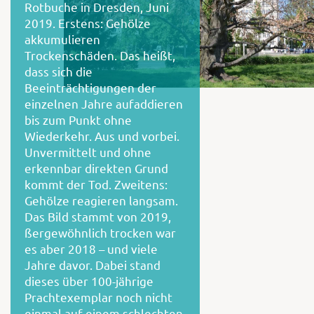
Rotbuche in Dresden, Juni
2019. Erstens: Gehölze
akkumulieren
Trockenschäden. Das heißt,
dass sich die
Beeinträchtigungen der
einzelnen Jahre aufaddieren
bis zum Punkt ohne
Wiederkehr. Aus und vorbei.
Unvermittelt und ohne
erkennbar direkten Grund
kommt der Tod. Zweitens:
Gehölze reagieren langsam.
Das Bild stammt von 2019,
ßergewöhnlich trocken war
es aber 2018 – und viele
Jahre davor. Dabei stand
dieses über 100-jährige
Prachtexemplar noch nicht
einmal auf einem schlechten