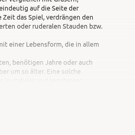
indeutig auf die Seite der
 Zeit das Spiel, verdrängen den
ierten oder ruderalen Stauden bzw.
it einer Lebensform, die in allem
ten, benötigen Jahre oder auch
ber um so älter. Eine solche
 in stabiler und konstanter
er der Individuen, sondern auch
neue Bedingungen läuft im
nd Stauden im Zeitlupentempo.