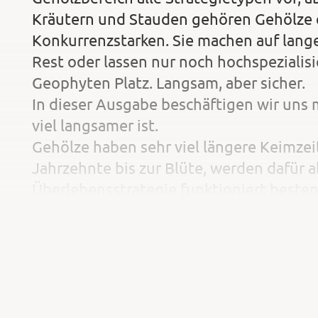
Kräutern und Stauden gehören Gehölze e
Konkurrenzstarken. Sie machen auf lange
Rest oder lassen nur noch hochspezialis
Geophyten Platz. Langsam, aber sicher.
In dieser Ausgabe beschäftigen wir uns m
viel langsamer ist.
Gehölze haben sehr viel längere Keimzei
Jahrzehnte bis zur Blüte, werden dafür a
Überlebensstrategie funktioniert bestens
Umgebung. Aber nicht nur die Lebensdau
die genetische Anpassungsfähigkeit an 
Vergleich zu schnelllebigen Kräutern u