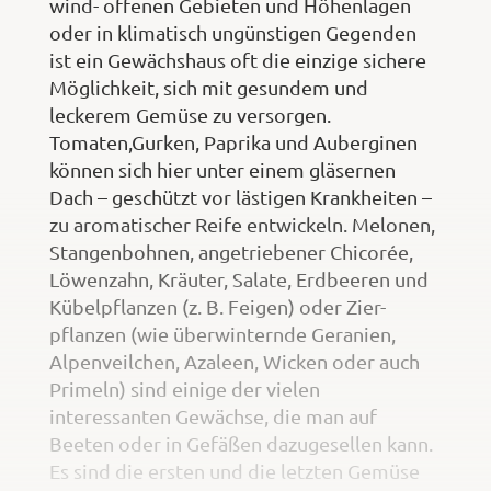
wind- offenen Gebieten und Höhenlagen
oder in klimatisch ungünstigen Gegenden
ist ein Gewächshaus oft die einzige sichere
Möglichkeit, sich mit gesundem und
leckerem Gemüse zu versorgen.
Tomaten,Gurken, Paprika und Auberginen
können sich hier unter einem gläsernen
Dach – geschützt vor lästigen Krankheiten –
zu aromatischer Reife entwickeln. Melonen,
Stangenbohnen, angetriebener Chicorée,
Löwenzahn, Kräuter, Salate, Erdbeeren und
Kübelpflanzen (z. B. Feigen) oder Zier-
pflanzen (wie überwinternde Geranien,
Alpenveilchen, Azaleen, Wicken oder auch
Primeln) sind einige der vielen
interessanten Gewächse, die man auf
Beeten oder in Gefäßen dazugesellen kann.
Es sind die ersten und die letzten Gemüse