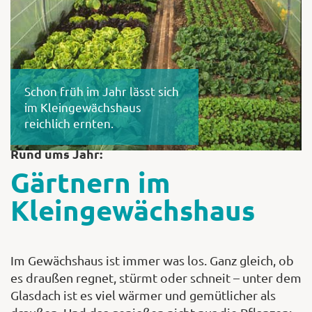
Shop
Schon früh im Jahr lässt sich
Abonnent
im Kleingewächshaus
reichlich ernten.
Rund ums Jahr:
Gärtnern im
Kleingewächshaus
Im Gewächshaus ist immer was los. Ganz gleich, ob
es draußen regnet, stürmt oder schneit – unter dem
Glasdach ist es viel wärmer und gemütlicher als