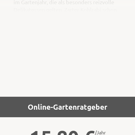
im Gartenjahr, die als besonders reizvolle
Delikatessen gelten. Zarter Kohlrabi schon
im April, Radieschen oder Asia-Salate und
Rukola den ganzen Winter, Kopfsalat – mild
im Geschmack, weich, »butterig« und
trotzdem mit knackigen Blattstrukturen –
solche Ernten lassen die Herzen der echten
Genießer höher schlagen.
Online-Gartenratgeber
/Jahr