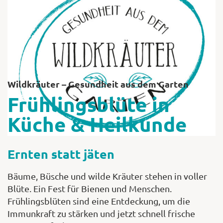
Shop
Abonnent
Wildkräuter – Gesundheit aus dem Garten
Frühlingsblüte in
Küche & Heilkunde
Ernten statt jäten
Bäume, Büsche und wilde Kräuter stehen in voller
Blüte. Ein Fest für Bienen und Menschen.
Frühlingsblüten sind eine Entdeckung, um die
Immunkraft zu stärken und jetzt schnell frische