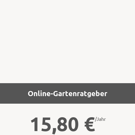
Ab Ende Februar beginnt die Sammelzeit
der sonnengelben Huflattichblüten
(Tussilago farfara). Sie erscheinen vor den
Blättern. Als Tee (Batt/Blüte) oder Sirup
(Blüte) gilt er als eines der ältesten
Heilmittel bei festsitzendem Husten,
Online-Gartenratgeber
15,80
€
/Jahr