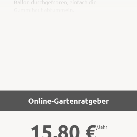
Ballon durchgefroren, einfach die
Gummihaut abfummeln.
Extratipp: Wenn du Gummihandschuhe mit
Wasser füllst und sie gefrieren lässt, werden
daraus gruselige Eishände.
Ist alles schön fest, kannst du die Eisstücke
im Garten aufhängen,
Online-Gartenratgeber
15,80
€
/Jahr