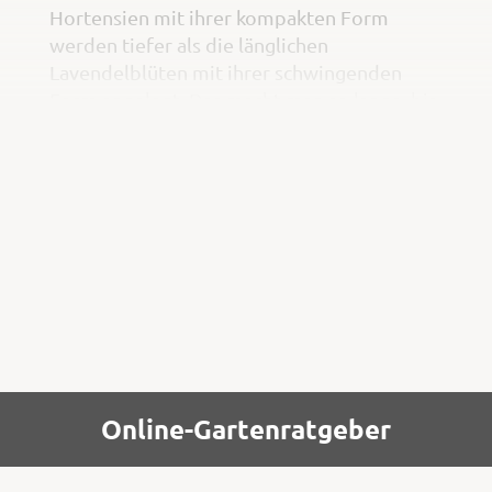
Hortensien mit ihrer kompakten Form
werden tiefer als die länglichen
Lavendelblüten mit ihrer schwingenden
Form angelegt. Das macht man so lange, bis
der Strauß die gewünschte Größe hat.
4. Nun können die Blütenstiele der Zinnien
einzeln eingesteckt und dadurch
gleichmäßig im Strauß verteilt werden.
Online-Gartenratgeber