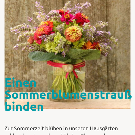
Shop
Abonnent
Einen
Sommerblumenstrauß
binden
Zur Sommerzeit blühen in unseren Hausgärten