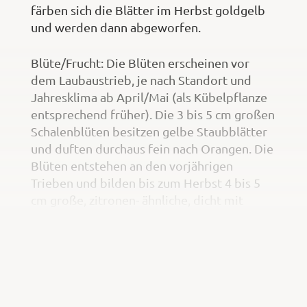
färben sich die Blätter im Herbst goldgelb
und werden dann abgeworfen.
Blüte/Frucht: Die Blüten erscheinen vor
dem Laubaustrieb, je nach Standort und
Jahresklima ab April/Mai (als Kübelpflanze
entsprechend früher). Die 3 bis 5 cm großen
Schalenblüten besitzen gelbe Staubblätter
und duften durchaus fein nach Orangen. Die
Blüten entstehen an den vorjährigen
Trieben und bilden bis zum Herbst 4 bis 5
cm große, zitronen- ähnliche, dicht mit
feinen Haaren bedeckte Früchte. Das reich
mit Kernen besetzte Fruchtfleisch ist sehr
sauer und leicht bitter. Die Kerne kann man
den Winter über im Kühlschrank lagern und
dann aussäen.