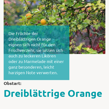
Shop
Die Früchte der
Abonnent
Dreiblättrigen Orange
eignen sich nicht für den
Frischverzehr, sie lassen sich
auch zu leckeren Likören
oder zu Marmelade mit einer
ganz besonderen, leicht
harzigen Note verwerten.
Obstart:
Dreiblättrige Orange