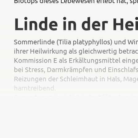
Biotops dieses Lebewesen erlebt hat, sp
Linde in der He
Sommerlinde (Tilia platyphyllos) und Win
ihrer Heilwirkung als gleichwertig betr
Kommission E als Erkältungsmittel eing
bei Stress, Darmkrämpfen und Einschlafs
Reizungen der Schleimhaut in Hals, Mag
harntreibend.
Besonders gut wirkt Lindenblütentee in
womöglich in Kombination mit einem Li
Nachmittag und Abend (und dann ins Bet
Lindenblütenaufguss befreit die Nasen