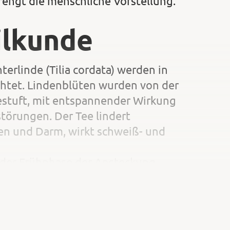
rengt die menschliche Vorstellung.
ilkunde
terlinde (Tilia cordata) werden in
achtet. Lindenblüten wurden von der
estuft, mit entspannender Wirkung
törungen. Der Tee lindert
en und Darm, wirkt schweiß- und
 der Frühphase der Ansteckung,
ndenaufguss als Erkältungsbad am
t). Das Inhalieren mit einem
nebenhöhlen.