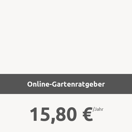
haben sie aber nicht so viel Vitamin C wie
andere Apfelsorten, sie sind nicht sehr
lange haltbar und werden schnell mehlig.
Darum pflücke ich mir einen Korb voll direkt
vom Baum.
Online-Gartenratgeber
15,80
€
/Jahr