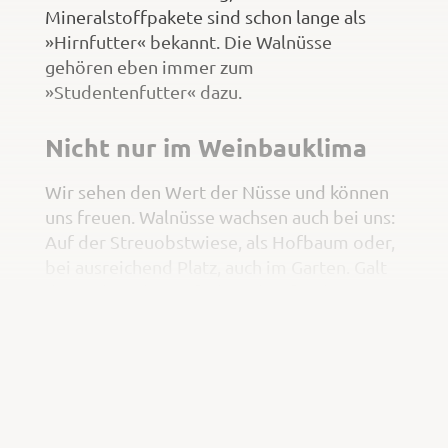
Mineralstoffpakete sind schon lange als
»Hirnfutter« bekannt. Die Walnüsse
gehören eben immer zum
»Studentenfutter« dazu.
Nicht nur im Weinbauklima
Wir sehen den Wert der Nüsse und können
uns freuen. Walnüsse wachsen auch bei uns:
Auf der Streuobstwiese, als Hofbaum oder,
bei ausreichend Platz, auch im Garten. Galt
der Walnussbaum früher eher für das
Weinbauklima als geeignet – was durch die
vielen alten Nussbäume in unseren Dörfern
Lügen gestraft wird – müsste sich Anbau
und Nutzung durch den Klimawandel bei
uns erweitern.