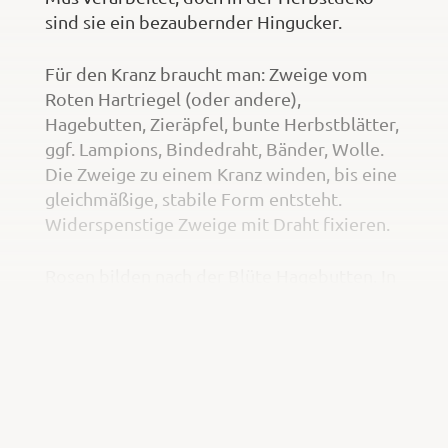
sind sie ein bezaubernder Hingucker.
Für den Kranz braucht man: Zweige vom
Roten Hartriegel (oder andere),
Hagebutten, Zieräpfel, bunte Herbstblätter,
ggf. Lampions, Bindedraht, Bänder, Wolle.
Die Zweige zu einem Kranz winden, bis eine
gleichmäßige, stabile Form entsteht.
Widerspenstige Zweige mit Draht fixieren.
Rosen bilden nach der Blüte Hagebutten. In
diesem Beispiel wurden die größeren,
roten Hagebutten der Hundsrose und die
kleinen, verzweigten Hagebutten der
Büschelrose (
Rosa multiflora
) verwendet,
zusammen mit Zierapfel-Zweigen.