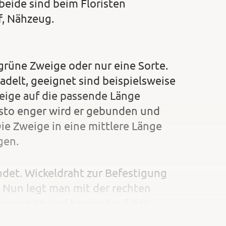
beide sind beim Floristen
ff, Nähzeug.
rüne Zweige oder nur eine Sorte.
nadelt, geeignet sind beispielsweise
Zweige auf die passende Länge
esto enger wird er gebunden und
ie Zweige in eine mittlere Länge
gen.
ndet. Wickeldraht zur Befestigung
 Nun legt man mit der rechten
ersinn an und beginnt auf der
end von innen nach außen anlegen