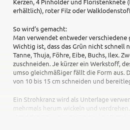
Kerzen, 4 Pinholder und Floristenknete (
erhältlich), roter Filz oder Walklodensto
So wird’s gemacht:
Man verwendet entweder verschiedene g
Wichtig ist, dass das Grün nicht schnell 
Tanne, Thuja, Föhre, Eibe, Buchs, Ilex. 
zuschneiden. Je kürzer ein Werkstoff, d
umso gleichmäßiger fällt die Form aus. D
von 10 bis 15 cm schneiden und bereitle
Ein Strohkranz wird als Unterlage verwe
mehrmals herum wickeln und verdrehen.
Hand das Grün mit der Spitze im Uhrzeig
Kranzinnenseite. Das Grünzeug fortlauf