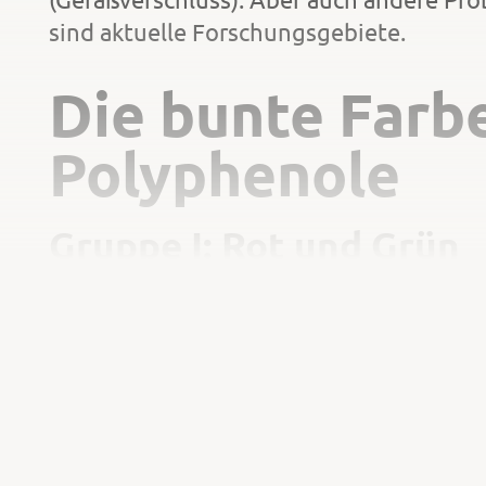
sind aktuelle Forschungsgebiete.
Die bunte Farb
Polyphenole
Gruppe I: Rot und Grün
Offensichtlich ist die Präsenz der rote
bzw. in den Früchten. Wichtigste Funktion
UV-Licht.
Immer noch unterschätzt wird der Apfel,