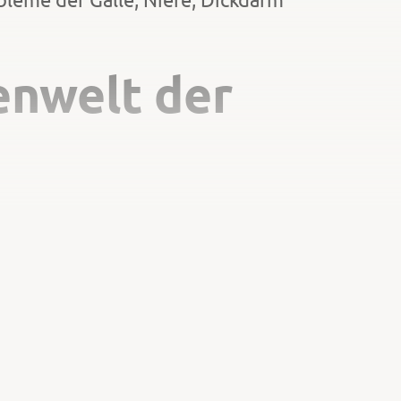
enwelt der
n Anthocyane in Obstgewächsen,
 für die Pflanze ist der Schutz vor