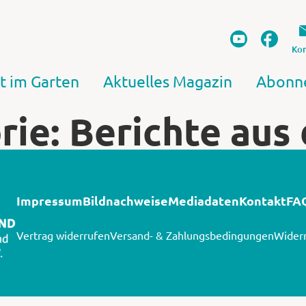
Kon
t im Garten
Aktuelles Magazin
Abonn
rie: Berichte aus
Impressum
Bildnachweise
Mediadaten
Kontakt
FA
Vertrag widerrufen
Versand- & Zahlungsbedingungen
Widerr