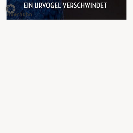
Auerhuhn
22,00
€
Jetzt kaufen