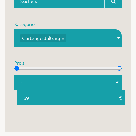
Warenkor
Kategorie
Gartengestaltung
×
Zum praktischen
Preis
€
€