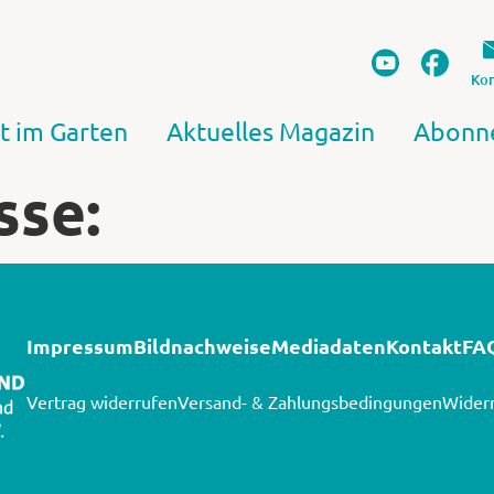
Kon
t im Garten
Aktuelles Magazin
Abonn
sse:
Impressum
Bildnachweise
Mediadaten
Kontakt
FA
Vertrag widerrufen
Versand- & Zahlungsbedingungen
Widerr