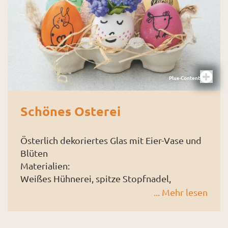
In 100 g Kopfsalat haben wir im Vergleich
dazu nur 13 mg Vitamin C, 1,1 mg Eisen und
37 mg Cal­cium. Darüber hinaus bieten
Kräuter wichtige Pflanzeninhaltsstoffe, die
eine verdauungsfördernde,
stoffwechselanregende und entschlackende
Plus-Content
Wirkung haben.
Schönes Osterei
Österlich dekoriertes Glas mit Eier-Vase und
Blüten
Materialien:
Weißes Hühnerei, spitze Stopfnadel,
schwarzer Filzstift, dünnes weißes Garn,
... Mehr lesen
Traubenhyazinthen und Hornveilchen. Dazu
ein hohes Glas, Bänder, einen