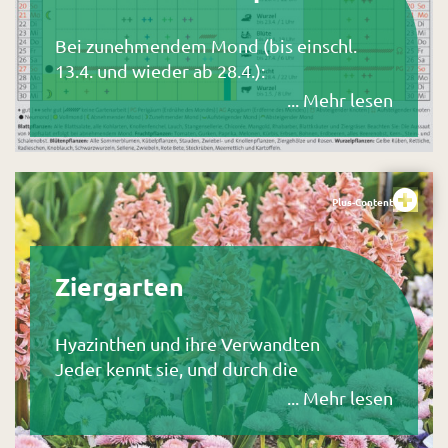
Bei zunehmendem Mond (bis einschl.
13.4. und wieder ab 28.4.):
Aussaat und Auspflanzen von
... Mehr lesen
Blüten-, Blatt- und Fruchtpflanzen.
Bei abnehmendem Mond (ab 14.4.
Sehr günstig für Fruchtpflanzen am
1.4. (bis 12 Uhr), 8./9.4. und 28.4., für
Blütenpflanzen (z.B. Aussaat von
Plus-Content
Sommerblumen) am 4./5.4. und für
Blattpflanzen am 6./7.4.
Fruchtpflanzen (z.B. Paprika,
Ziergarten
Peperoni, Tomaten) sollten in
diesem Zeitraum pikiert werden,
Hyazinthen und ihre Verwandten
optimal am 1.4. (bis 12 Uhr), 8./9.4.
Jeder kennt sie, und durch die
und 28.4.
Möglichkeit, sie anzutreiben und im Haus
Kohlrabi, Blumenkohl, Wirsing,
... Mehr lesen
vorzukultivieren, sind die großblumigen
Brokkoli kann im Freiland unter Vlies
Sorten von
Hyacinthus orientalis
der
ausgepflanzt werden. Besonders