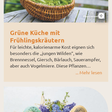
streicheln.
Plus-Content
Grüne Küche mit
Frühlingskräutern
Für leichte, kalorienarme Kost eignen sich
besonders die „jungen Wilden“, wie
Brennnessel, Giersch, Bärlauch, Sauerampfer,
aber auch Vogelmiere. Diese Pflanzen
zeichnen sich durch einen beachtlichen
... Mehr lesen
Vitamin- und Mineralstoffgehalt aus. So
liefert Giersch fünfzehnmal mehr Vitamin C
als Kopfsalat, und absolut Spitze ist die
Brennnessel.Hier ein Beispiel: 100 g frische
Brennnesseln enthalten u. a. 333 mg Vitamin
C, 7,8 mg Eisen und 630 mg Calcium.