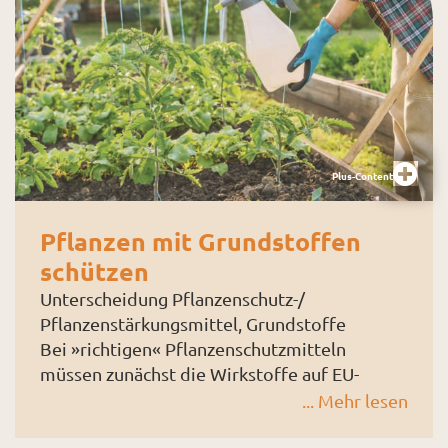
Welche Rolle spielen die Bienen? Welche
Kräuter wachsen auf der Obstwiese?
Welche Pflegearbeiten sind nötig?
Welche Bedeutung hatten Obstwiesen
früher? Kinder wollen aber selbst aktiv
gestalten,
Plus-Content
Pflanzen mit Grundstoffen
schützen
Unterscheidung Pflanzenschutz-/
Pflanzenstärkungsmittel, Grundstoffe
Bei »richtigen« Pflanzenschutzmitteln
müssen zunächst die Wirkstoffe auf EU-
Ebene genehmigt und dann in den EU-
... Mehr lesen
Ländern als Pflanzenschutzmittel zugelassen