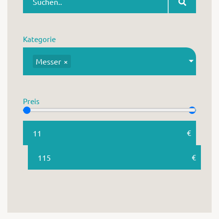
Warenkor
Kategorie
Messer
×
Zum praktischen
Preis
€
€