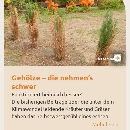
0,35 mm), Schere, Ranken vom Wilden Wein,
Zeitung und Hyazinthenzwiebeln.
Zunächst nimmt man die Hyazinthen aus dem
Topf und weicht sie für 1–2 Stunden in
zimmerwarmem Wasser ein.
Plus-Content
Gehölze – die nehmen’s
schwer
Funktioniert heimisch besser?
Die bisherigen Beiträge über die unter dem
Klimawandel leidende Kräuter und Gräser
haben das Selbstwertgefühl eines echten
Naturgärtners gehörig aufgebaut. Da war
... Mehr lesen