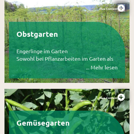
Plus-Content
Obstgarten
Engerlinge im Garten
Sowohl bei Pflanzarbeiten im Garten als
auch beim Umsetzen des
... Mehr lesen
Komposthaufens lassen sich ganzjährig
sogenannte Engerlinge finden. Als
Engerlinge bezeichnet man die Larven
bestimmter Käferarten aus der Familie
Plus-Content
der Blatthornkäfer. Zu den bekanntesten
Vertretern gehören beispielsweise der
Maikäfer, der Junikäfer, der Rosenkäfer
Gemüsegarten
oder der Gefurchte Dickmaulrüssler. Je
nach Art erreichen die Engerlinge sehr