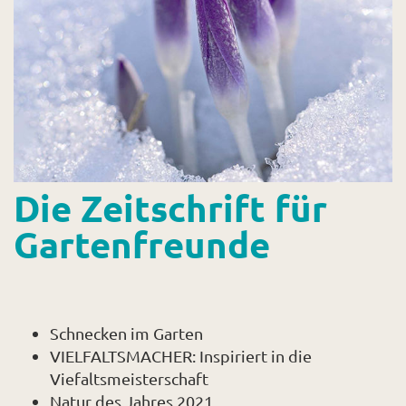
Shop
Abonnent
Die Zeitschrift für
Gartenfreunde
Schnecken im Garten
VIELFALTSMACHER: Inspiriert in die
Viefaltsmeisterschaft
Natur des Jahres 2021