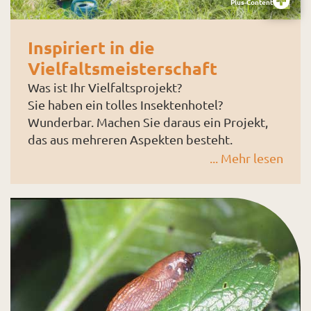
Plus-Content
Inspiriert in die
Vielfaltsmeisterschaft
Was ist Ihr Vielfaltsprojekt?
Sie haben ein tolles Insektenhotel?
Wunderbar. Machen Sie daraus ein Projekt,
das aus mehreren Aspekten besteht.
Vielleicht holen Sie sich Insektenkenner dazu
... Mehr lesen
und machen eine Bestimmungsaktion. Oder
Sie versuchen, die verschiedenen
Insektengeräusche in der Wiese zum Thema
zu machen, kooperieren mit dem örtlichen
Musikverein, dann gibt es vielleicht ein
Wiesenkonzert der anderen Art? Wenn Sie
schon dabei sind, entsenden Sie vielleicht
gleich noch Insektenhotel-Tester und